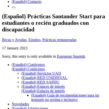
(Español) Contacto
(Español) Prácticas Santander Start para
estudiantes o recién graduados con
discapacidad
Becas y Ayudas
,
Empleo
,
Prácticas remuneradas
17 January 2023
Sorry, this entry is only available in
European Spanish
.
(Español) Conócenos
(Español) Conócenos
(Español) Servicios UAD
(Español) RED UNIDISVAL
(Español) RED SAPDU
(Español) Enlaces de interés
(Español) Enlaces de interés
(Español) Guía de recomendaciones para un
lenguaje no sexista e inclusivo
Novedades
(Español) Adaptaciones