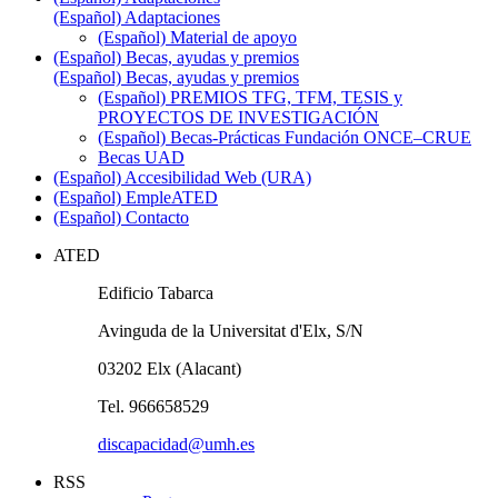
(Español) Adaptaciones
(Español) Material de apoyo
(Español) Becas, ayudas y premios
(Español) Becas, ayudas y premios
(Español) PREMIOS TFG, TFM, TESIS y
PROYECTOS DE INVESTIGACIÓN
(Español) Becas-Prácticas Fundación ONCE–CRUE
Becas UAD
(Español) Accesibilidad Web (URA)
(Español) EmpleATED
(Español) Contacto
ATED
Edificio Tabarca
Avinguda de la Universitat d'Elx, S/N
03202 Elx (Alacant)
Tel. 966658529
discapacidad@umh.es
RSS