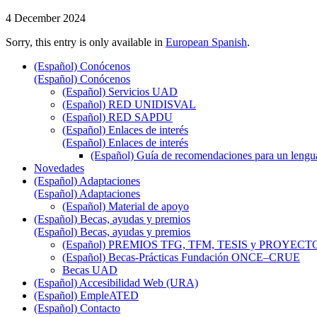
4 December 2024
Sorry, this entry is only available in
European Spanish
.
(Español) Conócenos
(Español) Conócenos
(Español) Servicios UAD
(Español) RED UNIDISVAL
(Español) RED SAPDU
(Español) Enlaces de interés
(Español) Enlaces de interés
(Español) Guía de recomendaciones para un lenguaj
Novedades
(Español) Adaptaciones
(Español) Adaptaciones
(Español) Material de apoyo
(Español) Becas, ayudas y premios
(Español) Becas, ayudas y premios
(Español) PREMIOS TFG, TFM, TESIS y PROYEC
(Español) Becas-Prácticas Fundación ONCE–CRUE
Becas UAD
(Español) Accesibilidad Web (URA)
(Español) EmpleATED
(Español) Contacto