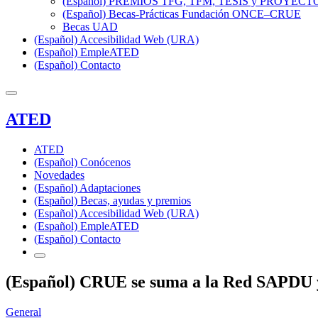
(Español) PREMIOS TFG, TFM, TESIS y PROYEC
(Español) Becas-Prácticas Fundación ONCE–CRUE
Becas UAD
(Español) Accesibilidad Web (URA)
(Español) EmpleATED
(Español) Contacto
ATED
ATED
(Español) Conócenos
Novedades
(Español) Adaptaciones
(Español) Becas, ayudas y premios
(Español) Accesibilidad Web (URA)
(Español) EmpleATED
(Español) Contacto
(Español) CRUE se suma a la Red SAPDU y 
General