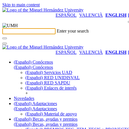
Skip to main content
ESPAÑOL
VALENCIÀ
ENGLISH
Enter your search
ESPAÑOL
VALENCIÀ
ENGLISH
(Español) Conócenos
(Español) Conócenos
(Español) Servicios UAD
(Español) RED UNIDISVAL
(Español) RED SAPDU
(Español) Enlaces de interés
+
Novedades
(Español) Adaptaciones
(Español) Adaptaciones
(Español) Material de apoyo
(Español) Becas, ayudas y premios
(Español) Becas, ayudas y premios