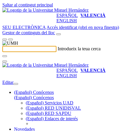
Saltar al contingut principal
ESPAÑOL
VALENCIÀ
ENGLISH
SEU ELECTRÒNICA
Accés identificat (obri en nova finestra)
Gestor de continguts del lloc
Introdueix la teua cerca
ESPAÑOL
VALENCIÀ
ENGLISH
Editar
(Español) Conócenos
(Español) Conócenos
(Español) Servicios UAD
(Español) RED UNIDISVAL
(Español) RED SAPDU
(Español) Enlaces de interés
+
Novedades