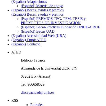
(Español) Adaptaciones
(Español) Material de apoyo
(Español) Becas, ayudas y premios
(Español) Becas, ayudas y premios
(Español) PREMIOS TFG, TFM, TESIS y
PROYECTOS DE INVESTIGACIÓN
(Español) Becas-Prácticas Fundación ONCE–CRUE
(Español) Becas UAD
(Español) Accesibilidad Web (URA)
(Español) EmpleATED
(Español) Contacto
ATED
Edificio Tabarca
Avinguda de la Universitat d'Elx, S/N
03202 Elx (Alacant)
Tel. 966658529
discapacidad@umh.es
RSS
Entrades