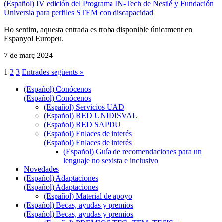
(Español) IV edición del Programa IN-Tech de Nestlé y Fundación
Universia para perfiles STEM con discapacidad
Ho sentim, aquesta entrada es troba disponible únicament en
Espanyol Europeu.
7 de març 2024
1
2
3
Entrades següents »
(Español) Conócenos
(Español) Conócenos
(Español) Servicios UAD
(Español) RED UNIDISVAL
(Español) RED SAPDU
(Español) Enlaces de interés
(Español) Enlaces de interés
(Español) Guía de recomendaciones para un
lenguaje no sexista e inclusivo
Novedades
(Español) Adaptaciones
(Español) Adaptaciones
(Español) Material de apoyo
(Español) Becas, ayudas y premios
(Español) Becas, ayudas y premios