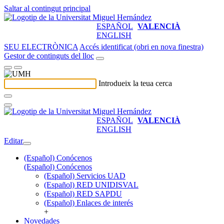
Saltar al contingut principal
ESPAÑOL
VALENCIÀ
ENGLISH
SEU ELECTRÒNICA
Accés identificat (obri en nova finestra)
Gestor de continguts del lloc
Introdueix la teua cerca
ESPAÑOL
VALENCIÀ
ENGLISH
Editar
(Español) Conócenos
(Español) Conócenos
(Español) Servicios UAD
(Español) RED UNIDISVAL
(Español) RED SAPDU
(Español) Enlaces de interés
+
Novedades