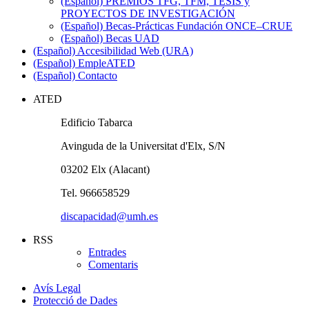
(Español) PREMIOS TFG, TFM, TESIS y
PROYECTOS DE INVESTIGACIÓN
(Español) Becas-Prácticas Fundación ONCE–CRUE
(Español) Becas UAD
(Español) Accesibilidad Web (URA)
(Español) EmpleATED
(Español) Contacto
ATED
Edificio Tabarca
Avinguda de la Universitat d'Elx, S/N
03202 Elx (Alacant)
Tel. 966658529
discapacidad@umh.es
RSS
Entrades
Comentaris
Avís Legal
Protecció de Dades